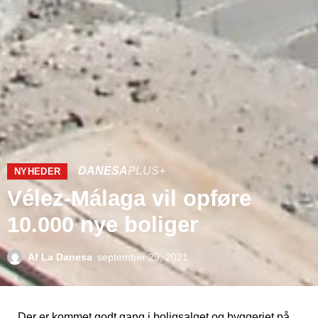
DANESA
PLUS+
NYHEDER
Vélez-Málaga vil opføre
10.000 nye boliger
Af
La Danesa
september 29, 2021
Der er kommet godt gang i boligsalget og byggeriet på