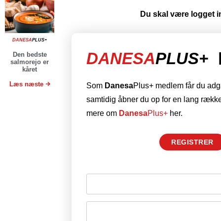
Du skal være logget in
DANESA
PLUS+
DANESA
PLUS+
Den bedste
salmorejo er
kåret
Læs næste
Som
Danesa
Plus+ medlem får du adgan
samtidig åbner du op for en lang række
mere om
Danesa
Plus+
her.
REGISTRER