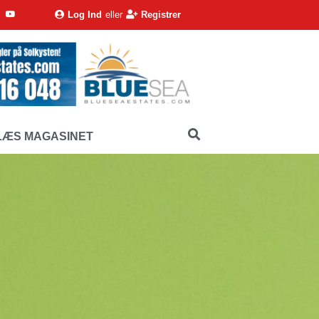
Log Ind
eller
Registrer
LÆS MAGASINET