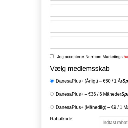
Husk mig
Jeg accepterer Norrbom Marketings
ha
Vælg medlemsskab
DanesaPlus+ (Årligt)
–
€
60
/
1 År
Sp
DanesaPlus+
–
€
36
/
6 Måneder
Sp
DanesaPlus+ (Månedlig)
–
€
9
/
1 M
Rabatkode: