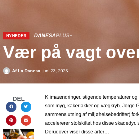
DANESA
PLUS+
NYHEDER
Vær på vagt ove
Af
La Danesa
juni 23, 2025
Klimaændringer, stigende temperaturer og u
DEL
som myg, kakerlakker og vægkryb. Jorge Ga
sammenslutning af miljøhelsebedrifter) fork
accelererer stofskiftet hos disse skadedy
Derudover viser disse arter…