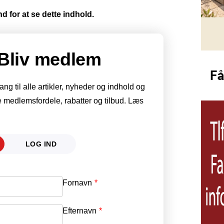
d for at se dette indhold.
Bliv medlem
g til alle artikler, nyheder og indhold og
 medlemsfordele, rabatter og tilbud. Læs
LOG IND
Fornavn
E-mail
*
Efternavn
Adgangskode
*