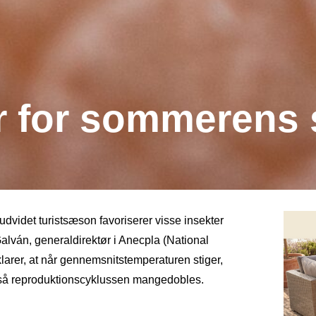
r for sommerens
dvidet turistsæson favoriserer visse insekter
lván, generaldirektør i Anecpla (National
larer, at når gennemsnitstemperaturen stiger,
r, så reproduktionscyklussen mangedobles.