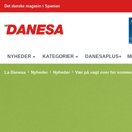
Det danske magasin i Spanien
NYHEDER
KATEGORIER
DANESAPLUS+
M
La Danesa
Nyheder
Nyheder
Vær på vagt over for somme