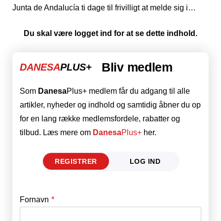
Junta de Andalucía ti dage til frivilligt at melde sig i…
Du skal være logget ind for at se dette indhold.
Bliv medlem
DANESA
PLUS+
Som
Danesa
Plus+ medlem får du adgang til alle
artikler, nyheder og indhold og samtidig åbner du op
for en lang række medlemsfordele, rabatter og
tilbud. Læs mere om
Danesa
Plus+
her.
REGISTRER
LOG IND
Fornavn
E-mail
*