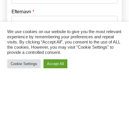
Efternavn
Adgangskode
*
We use cookies on our website to give you the most relevant
Husk mig
E-mail
*
experience by remembering your preferences and repeat
visits. By clicking “Accept All”, you consent to the use of ALL
the cookies. However, you may visit "Cookie Settings" to
provide a controlled consent.
Adgangskode
*
Cookie Settings
Accept All
Gentag Adgangskode
*
Jeg accepterer Norrbom Marketings
handels- og
abonnementsvilkår
*
Vælg medlemsskab