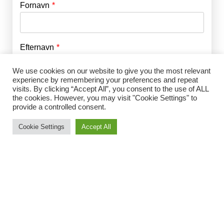
Fornavn
E-mail
*
Efternavn
Adgangskode
*
We use cookies on our website to give you the most relevant
experience by remembering your preferences and repeat
Husk mig
E-mail
*
visits. By clicking “Accept All”, you consent to the use of ALL
the cookies. However, you may visit "Cookie Settings" to
provide a controlled consent.
Cookie Settings
Accept All
Adgangskode
*
Gentag Adgangskode
*
Jeg accepterer Norrbom Marketings
handels- og
abonnementsvilkår
*