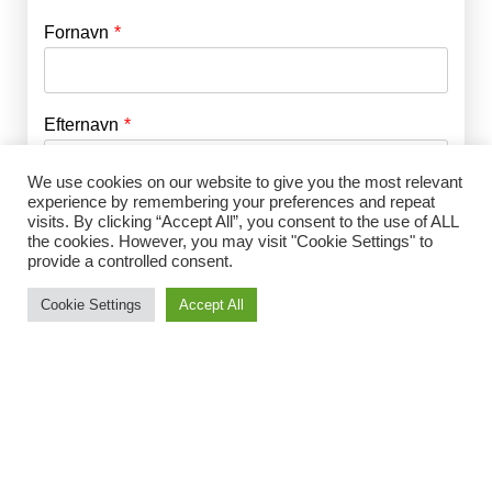
Fornavn
E-mail
*
Efternavn
Adgangskode
*
We use cookies on our website to give you the most relevant
experience by remembering your preferences and repeat
Husk mig
E-mail
*
visits. By clicking “Accept All”, you consent to the use of ALL
the cookies. However, you may visit "Cookie Settings" to
provide a controlled consent.
Cookie Settings
Accept All
Adgangskode
*
Gentag Adgangskode
*
Jeg accepterer Norrbom Marketings
handels- og