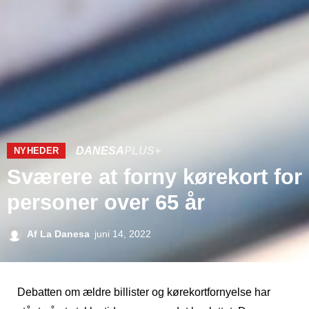
DANESA
PLUS+
NYHEDER
Sværere at forny kørekort for
personer over 65 år
Af
La Danesa
juni 14, 2022
Debatten om ældre billister og kørekortfornyelse har