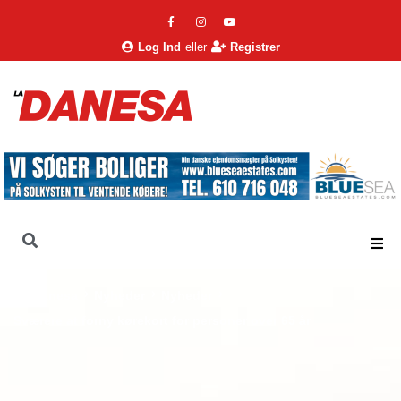
Log Ind
eller
Registrer
La Danesa
Nyheder
Nyheder
Sværere at forny kørekort for personer over 65 år