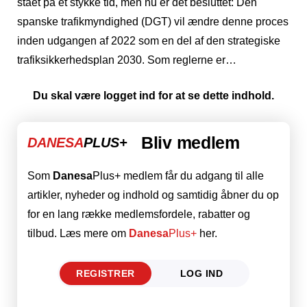
stået på et stykke tid, men nu er det besluttet: Den
spanske trafikmyndighed (DGT) vil ændre denne proces
inden udgangen af ​​2022 som en del af den strategiske
trafiksikkerhedsplan 2030. Som reglerne er…
Du skal være logget ind for at se dette indhold.
Bliv medlem
DANESA
PLUS+
Som
Danesa
Plus+ medlem får du adgang til alle
artikler, nyheder og indhold og samtidig åbner du op
for en lang række medlemsfordele, rabatter og
tilbud. Læs mere om
Danesa
Plus+
her.
REGISTRER
LOG IND