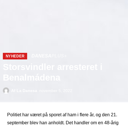
DANESA
PLUS+
NYHEDER
Storsvindler arresteret i
Benalmádena
Af
La Danesa
november 5, 2022
Politiet har været på sporet af ham i flere år, og den 21.
september blev han anholdt. Det handler om en 48-årig