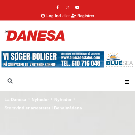
Log Ind
eller
Registrer
La Danesa
Nyheder
Nyheder
Storsvindler arresteret i Benalmádena