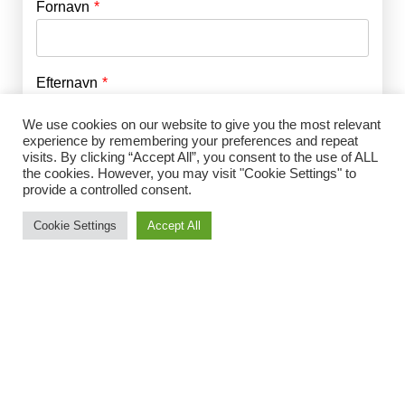
Fornavn
E-mail
*
Efternavn
Adgangskode
*
We use cookies on our website to give you the most relevant
experience by remembering your preferences and repeat
Husk mig
visits. By clicking “Accept All”, you consent to the use of ALL
E-mail
*
the cookies. However, you may visit "Cookie Settings" to
provide a controlled consent.
Cookie Settings
Accept All
Adgangskode
*
Gentag Adgangskode
*
Jeg accepterer Norrbom Marketings
handels- og
abonnementsvilkår
*