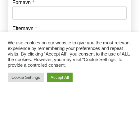
Fornavn
E-mail
*
Efternavn
Adgangskode
*
We use cookies on our website to give you the most relevant
experience by remembering your preferences and repeat
Husk mig
visits. By clicking “Accept All”, you consent to the use of ALL
E-mail
*
the cookies. However, you may visit "Cookie Settings" to
provide a controlled consent.
Cookie Settings
Accept All
Adgangskode
*
Gentag Adgangskode
*
Jeg accepterer Norrbom Marketings
handels- og
abonnementsvilkår
*