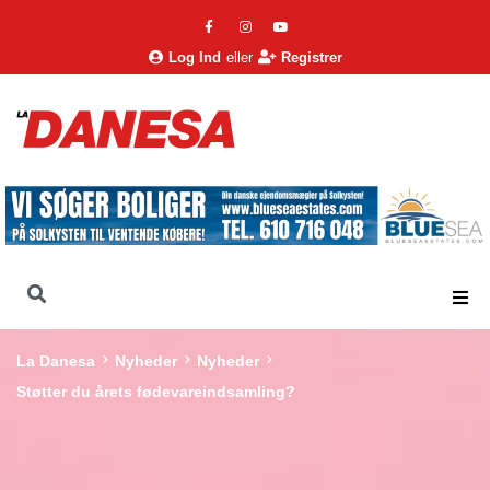
Log Ind
eller
Registrer
La Danesa
Nyheder
Nyheder
Støtter du årets fødevareindsamling?