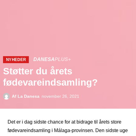
DANESA
PLUS+
NYHEDER
Støtter du årets
fødevareindsamling?
Af
La Danesa
november 26, 2021
Det er i dag sidste chance for at bidrage til årets store
fødevareindsamling i Málaga-provinsen. Den sidste uge