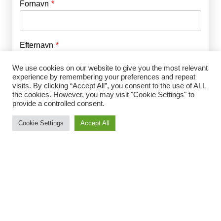
Fornavn
E-mail
*
Efternavn
Adgangskode
*
We use cookies on our website to give you the most relevant
experience by remembering your preferences and repeat
Husk mig
visits. By clicking “Accept All”, you consent to the use of ALL
E-mail
*
the cookies. However, you may visit "Cookie Settings" to
provide a controlled consent.
Cookie Settings
Accept All
Adgangskode
*
Gentag Adgangskode
*
Jeg accepterer Norrbom Marketings
handels- og
abonnementsvilkår
*