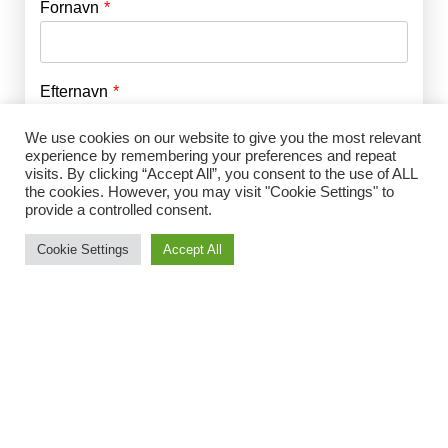
Fornavn
E-mail
*
Efternavn
Adgangskode
*
We use cookies on our website to give you the most relevant
experience by remembering your preferences and repeat
Husk mig
visits. By clicking “Accept All”, you consent to the use of ALL
E-mail
*
the cookies. However, you may visit "Cookie Settings" to
provide a controlled consent.
Cookie Settings
Accept All
Adgangskode
*
Gentag Adgangskode
*
Jeg accepterer Norrbom Marketings
handels- og
abonnementsvilkår
*