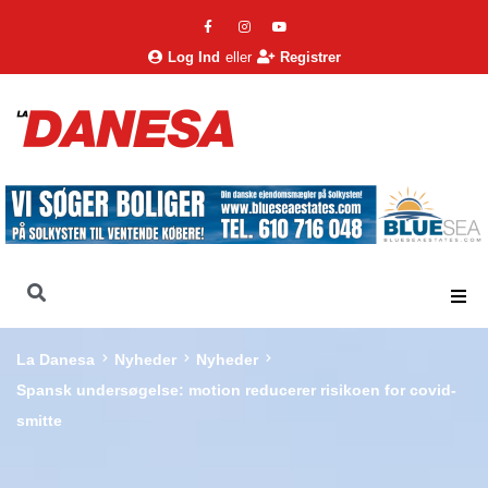
Log Ind
eller
Registrer
La Danesa
Nyheder
Nyheder
Spansk undersøgelse: motion reducerer risikoen for covid-
smitte