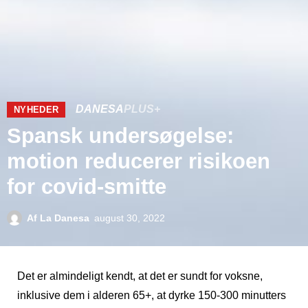
DANESA
PLUS+
NYHEDER
Spansk undersøgelse:
motion reducerer risikoen
for covid-smitte
Af
La Danesa
august 30, 2022
Det er almindeligt kendt, at det er sundt for voksne,
inklusive dem i alderen 65+, at dyrke 150-300 minutters