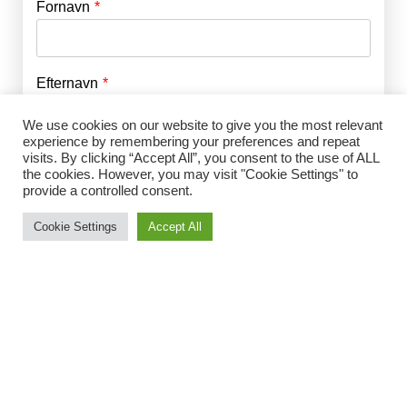
Fornavn
E-mail
*
Efternavn
Adgangskode
*
We use cookies on our website to give you the most relevant
experience by remembering your preferences and repeat
Husk mig
visits. By clicking “Accept All”, you consent to the use of ALL
E-mail
*
the cookies. However, you may visit "Cookie Settings" to
provide a controlled consent.
Cookie Settings
Accept All
Adgangskode
*
Gentag Adgangskode
*
Jeg accepterer Norrbom Marketings
handels- og
abonnementsvilkår
*