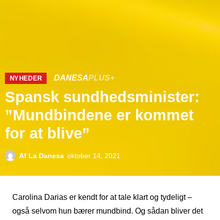
DANESA
PLUS+
NYHEDER
Spansk sundhedsminister:
”Mundbindene er kommet
for at blive”
Af
La Danesa
oktober 14, 2021
Carolina Darias er kendt for at tale klart og tydeligt –
også selvom hun bærer mundbind. Og sådan bliver det