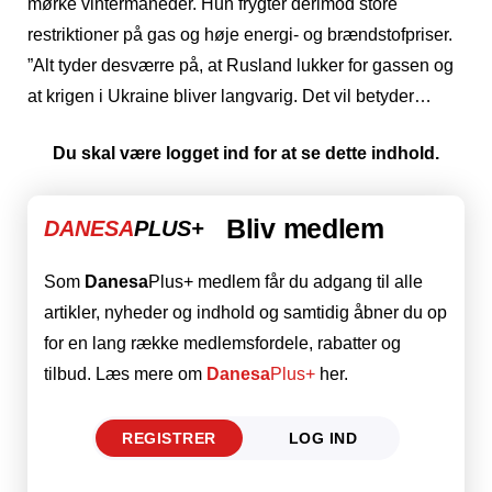
mørke vintermåneder. Hun frygter derimod store
restriktioner på gas og høje energi- og brændstofpriser.
”Alt tyder desværre på, at Rusland lukker for gassen og
at krigen i Ukraine bliver langvarig. Det vil betyder…
Du skal være logget ind for at se dette indhold.
Bliv medlem
DANESA
PLUS+
Som
Danesa
Plus+ medlem får du adgang til alle
artikler, nyheder og indhold og samtidig åbner du op
for en lang række medlemsfordele, rabatter og
tilbud. Læs mere om
Danesa
Plus+
her.
REGISTRER
LOG IND