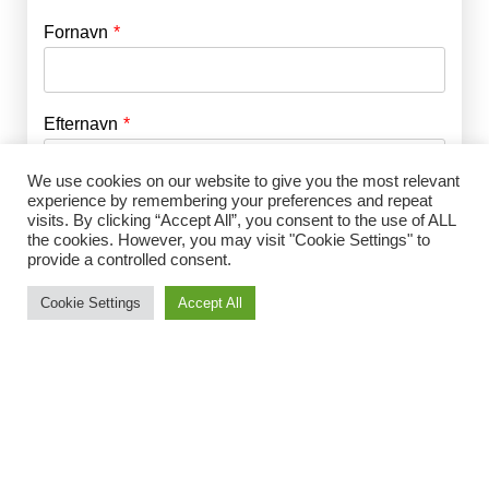
Fornavn
E-mail
*
Efternavn
Adgangskode
*
We use cookies on our website to give you the most relevant
experience by remembering your preferences and repeat
Husk mig
E-mail
*
visits. By clicking “Accept All”, you consent to the use of ALL
the cookies. However, you may visit "Cookie Settings" to
provide a controlled consent.
Cookie Settings
Accept All
Adgangskode
*
Gentag Adgangskode
*
Jeg accepterer Norrbom Marketings
handels- og