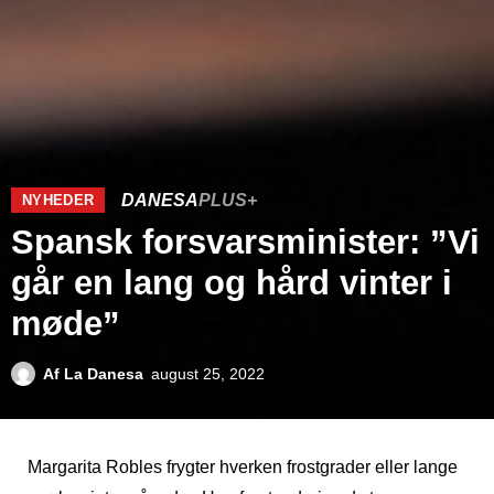
DANESA
PLUS+
NYHEDER
Spansk forsvarsminister: ”Vi
går en lang og hård vinter i
møde”
Af
La Danesa
august 25, 2022
Margarita Robles frygter hverken frostgrader eller lange