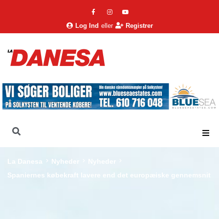
Log Ind
eller
Registrer
La Danesa
Nyheder
Nyheder
Spaniernes købekraft lavere end det europæiske gennemsnit