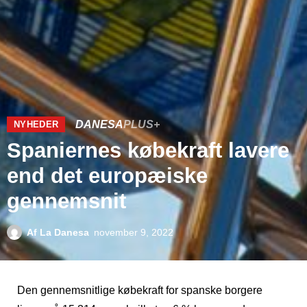
DANESA
PLUS+
NYHEDER
Spaniernes købekraft lavere
end det europæiske
gennemsnit
Af
La Danesa
november 9, 2022
Den gennemsnitlige købekraft for spanske borgere