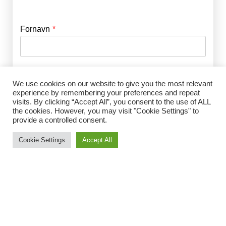
Fornavn
E-mail
*
Efternavn
Adgangskode
*
We use cookies on our website to give you the most relevant
experience by remembering your preferences and repeat
visits. By clicking “Accept All”, you consent to the use of ALL
Husk mig
the cookies. However, you may visit "Cookie Settings" to
E-mail
*
provide a controlled consent.
Cookie Settings
Accept All
Adgangskode
*
Gentag Adgangskode
*