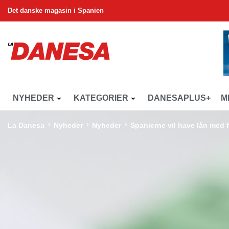
Det danske magasin i Spanien
NYHEDER
KATEGORIER
DANESAPLUS+
M
La Danesa
Nyheder
Nyheder
Spanierne vil have lån med f