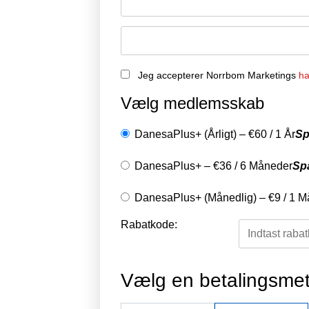
Jeg accepterer Norrbom Marketings
ha
Vælg medlemsskab
DanesaPlus+ (Årligt)
–
€
60
/
1 År
Sp
DanesaPlus+
–
€
36
/
6 Måneder
Sp
DanesaPlus+ (Månedlig)
–
€
9
/
1 M
Rabatkode:
Vælg en betalingsme