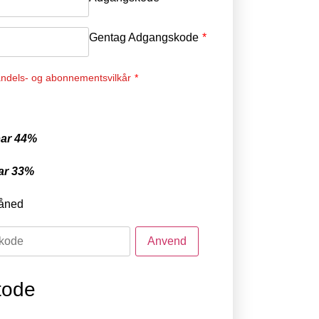
Gentag Adgangskode
*
ndels- og abonnementsvilkår
*
ar 44%
ar 33%
åned
tode