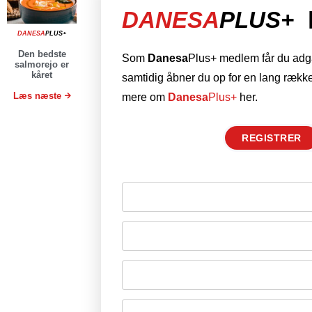
DANESA
PLUS+
DANESA
PLUS+
Den bedste
Som
Danesa
Plus+ medlem får du adgan
salmorejo er
kåret
samtidig åbner du op for en lang række
Læs næste
mere om
Danesa
Plus+
her.
REGISTRER
Husk mig