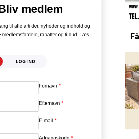
Bliv medlem
g til alle artikler, nyheder og indhold og
 medlemsfordele, rabatter og tilbud. Læs
LOG IND
Fornavn
E-mail
*
Efternavn
Adgangskode
*
E-mail
*
Adgangskode
*