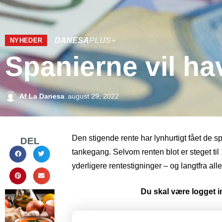
DANESA
PLUS+
NYHEDER
Spanierne vil ha
Af
La Danesa
august 29, 2022
Den stigende rente har lynhurtigt fået de s
DEL
tankegang. Selvom renten blot er steget til
yderligere rentestigninger – og langtfra a
Du skal være logget in