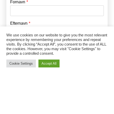
Fornavn
E-mail
*
Efternavn
Adgangskode
*
We use cookies on our website to give you the most relevant
experience by remembering your preferences and repeat
Husk mig
visits. By clicking “Accept All”, you consent to the use of ALL
E-mail
*
the cookies. However, you may visit "Cookie Settings" to
provide a controlled consent.
Cookie Settings
Accept All
Adgangskode
*
Gentag Adgangskode
*
Jeg accepterer Norrbom Marketings
handels- og
abonnementsvilkår
*