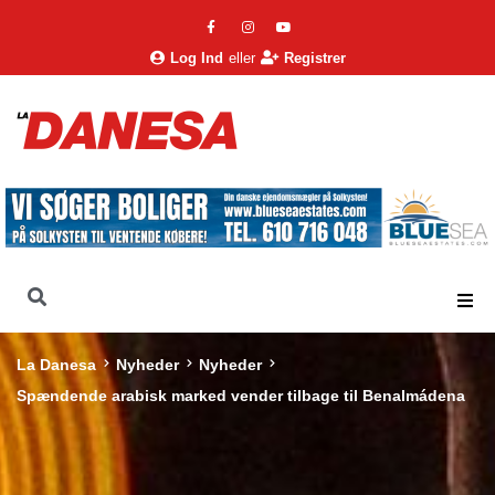
Log Ind
eller
Registrer
La Danesa
Nyheder
Nyheder
Spændende arabisk marked vender tilbage til Benalmádena