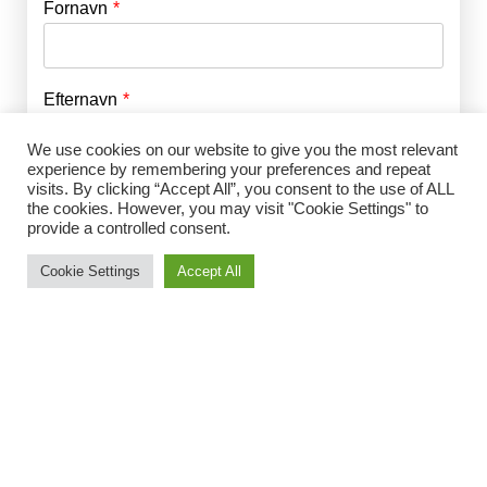
Fornavn
E-mail
*
Efternavn
Adgangskode
*
We use cookies on our website to give you the most relevant
experience by remembering your preferences and repeat
Husk mig
visits. By clicking “Accept All”, you consent to the use of ALL
E-mail
*
the cookies. However, you may visit "Cookie Settings" to
provide a controlled consent.
Cookie Settings
Accept All
Adgangskode
*
Gentag Adgangskode
*
Jeg accepterer Norrbom Marketings
handels- og
abonnementsvilkår
*