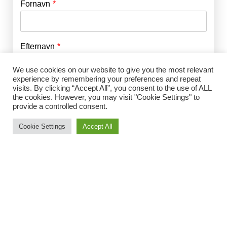
Fornavn
E-mail
*
Efternavn
Adgangskode
*
We use cookies on our website to give you the most relevant
experience by remembering your preferences and repeat
Husk mig
visits. By clicking “Accept All”, you consent to the use of ALL
E-mail
*
the cookies. However, you may visit "Cookie Settings" to
provide a controlled consent.
Cookie Settings
Accept All
Adgangskode
*
Gentag Adgangskode
*
Jeg accepterer Norrbom Marketings
handels- og
abonnementsvilkår
*