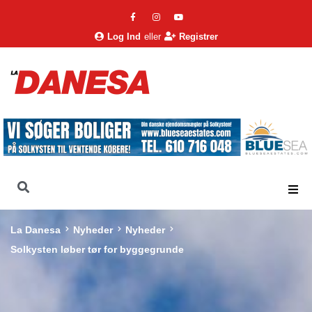
Log Ind
eller
Registrer
La Danesa
Nyheder
Nyheder
Solkysten løber tør for byggegrunde