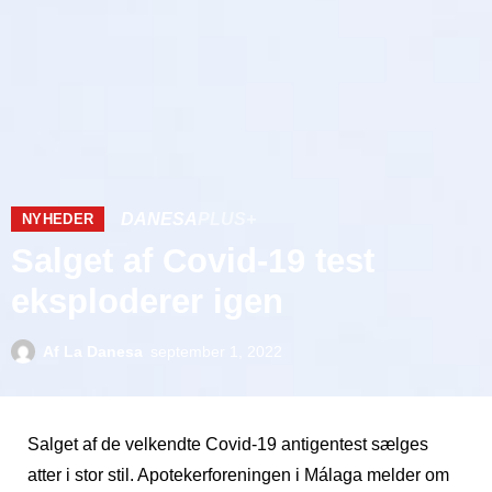
DANESA
PLUS+
NYHEDER
Salget af Covid-19 test
eksploderer igen
Af
La Danesa
september 1, 2022
Salget af de velkendte Covid-19 antigentest sælges
atter i stor stil. Apotekerforeningen i Málaga melder om