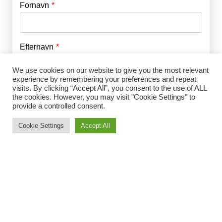
Fornavn
E-mail
*
Efternavn
Adgangskode
*
We use cookies on our website to give you the most relevant
experience by remembering your preferences and repeat
Husk mig
E-mail
*
visits. By clicking “Accept All”, you consent to the use of ALL
the cookies. However, you may visit "Cookie Settings" to
provide a controlled consent.
Cookie Settings
Accept All
Adgangskode
*
Gentag Adgangskode
*
Jeg accepterer Norrbom Marketings
handels- og
abonnementsvilkår
*