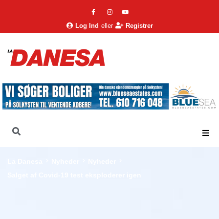
Log Ind
eller
Registrer
La Danesa
Nyheder
Nyheder
Salget af Covid-19 test eksploderer igen