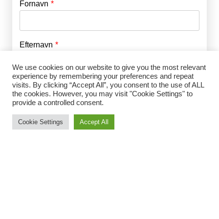
Fornavn
E-mail
*
Efternavn
Adgangskode
*
We use cookies on our website to give you the most relevant
experience by remembering your preferences and repeat
Husk mig
visits. By clicking “Accept All”, you consent to the use of ALL
E-mail
*
the cookies. However, you may visit "Cookie Settings" to
provide a controlled consent.
Cookie Settings
Accept All
Adgangskode
*
Gentag Adgangskode
*
Jeg accepterer Norrbom Marketings
handels- og
abonnementsvilkår
*