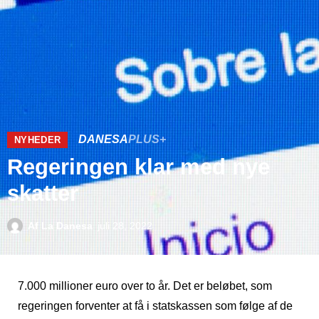
DANESA
PLUS+
NYHEDER
Regeringen klar med nye
skatter
Af
La Danesa
juli 28, 2022
7.000 millioner euro over to år. Det er beløbet, som
regeringen forventer at få i statskassen som følge af de