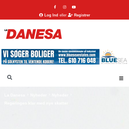
Log Ind
eller
Registrer
La Danesa
Nyheder
Nyheder
Regeringen klar med nye skatter