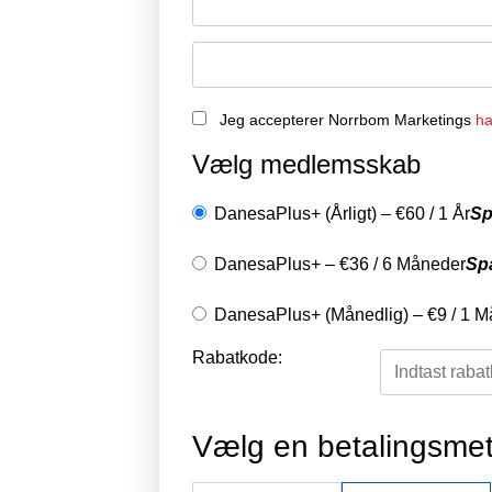
Jeg accepterer Norrbom Marketings
ha
Vælg medlemsskab
DanesaPlus+ (Årligt)
–
€
60
/
1 År
Sp
DanesaPlus+
–
€
36
/
6 Måneder
Sp
DanesaPlus+ (Månedlig)
–
€
9
/
1 M
Rabatkode:
Vælg en betalingsme