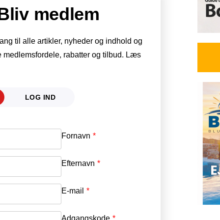
Bliv medlem
g til alle artikler, nyheder og indhold og
 medlemsfordele, rabatter og tilbud. Læs
LOG IND
Fornavn
E-mail
*
Efternavn
Adgangskode
*
E-mail
*
Adgangskode
*