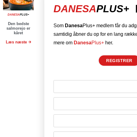
DANESA
PLUS+
DANESA
PLUS+
Den bedste
Som
Danesa
Plus+ medlem får du adgan
salmorejo er
kåret
samtidig åbner du op for en lang række
Læs næste
mere om
Danesa
Plus+
her.
REGISTRER
Husk mig