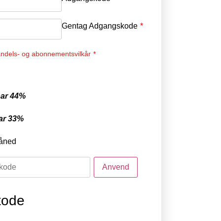
Gentag Adgangskode
*
ndels- og abonnementsvilkår
*
ar 44%
ar 33%
åned
tode