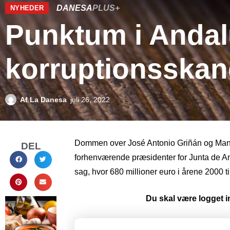
DANESA
PLUS+
NYHEDER
Punktum i Andal
korruptionsskan
Af
La Danesa
juli 26, 2022
Dommen over José Antonio Griñán og Manue
DEL
forhenværende præsidenter for Junta de An
sag, hvor 680 millioner euro i årene 2000 t
Du skal være logget in