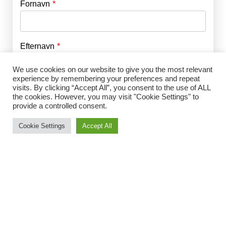
Fornavn
E-mail
*
Efternavn
Adgangskode
*
We use cookies on our website to give you the most relevant
experience by remembering your preferences and repeat
Husk mig
visits. By clicking “Accept All”, you consent to the use of ALL
E-mail
*
the cookies. However, you may visit "Cookie Settings" to
provide a controlled consent.
Cookie Settings
Accept All
Adgangskode
*
Gentag Adgangskode
*
Jeg accepterer Norrbom Marketings
handels- og
abonnementsvilkår
*