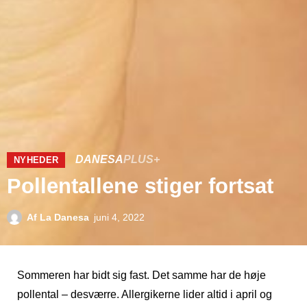
DANESA
PLUS+
NYHEDER
Pollentallene stiger fortsat
Af
La Danesa
juni 4, 2022
Sommeren har bidt sig fast. Det samme har de høje
pollental – desværre. Allergikerne lider altid i april og