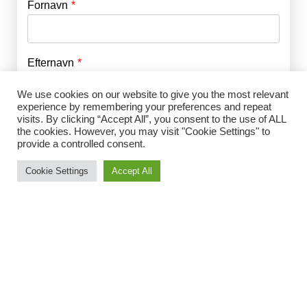
Fornavn
E-mail
*
Efternavn
Adgangskode
*
We use cookies on our website to give you the most relevant
experience by remembering your preferences and repeat
Husk mig
visits. By clicking “Accept All”, you consent to the use of ALL
E-mail
*
the cookies. However, you may visit "Cookie Settings" to
provide a controlled consent.
Cookie Settings
Accept All
Adgangskode
*
Gentag Adgangskode
*
Jeg accepterer Norrbom Marketings
handels- og
abonnementsvilkår
*