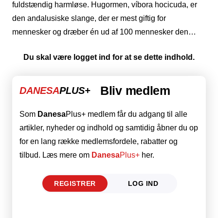
fuldstændig harmløse. Hugormen, víbora hocicuda, er
den andalusiske slange, der er mest giftig for
mennesker og dræber én ud af 100 mennesker den…
Du skal være logget ind for at se dette indhold.
Bliv medlem
DANESA
PLUS+
Som
Danesa
Plus+ medlem får du adgang til alle
artikler, nyheder og indhold og samtidig åbner du op
for en lang række medlemsfordele, rabatter og
tilbud. Læs mere om
Danesa
Plus+
her.
REGISTRER
LOG IND