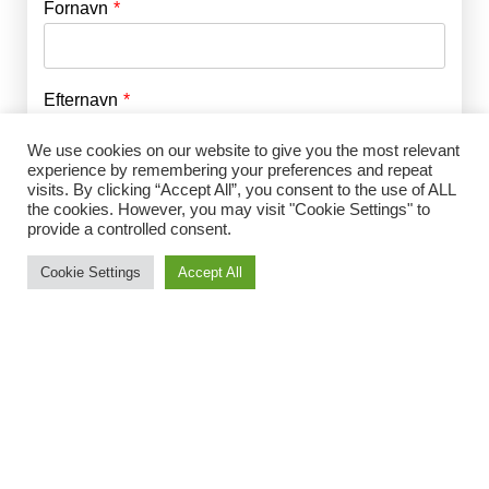
Fornavn
E-mail
*
Efternavn
Adgangskode
*
We use cookies on our website to give you the most relevant
experience by remembering your preferences and repeat
Husk mig
visits. By clicking “Accept All”, you consent to the use of ALL
E-mail
*
the cookies. However, you may visit "Cookie Settings" to
provide a controlled consent.
Cookie Settings
Accept All
Adgangskode
*
Gentag Adgangskode
*
Jeg accepterer Norrbom Marketings
handels- og
abonnementsvilkår
*