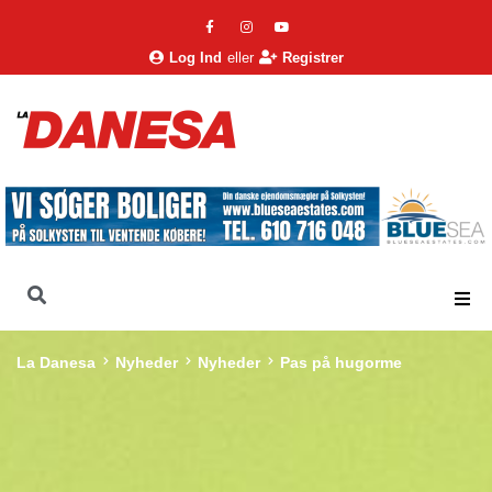
Log Ind
eller
Registrer
La Danesa
Nyheder
Nyheder
Pas på hugorme