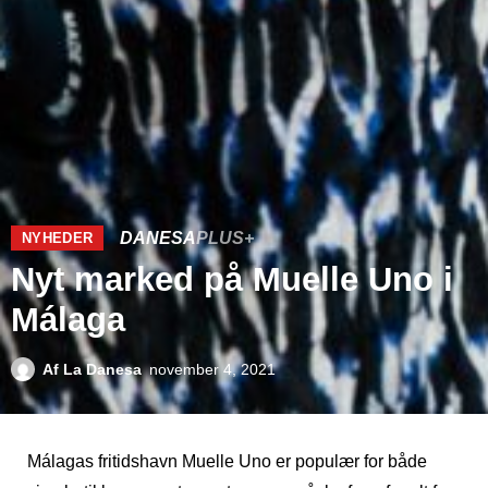
DANESA
PLUS+
NYHEDER
Nyt marked på Muelle Uno i
Málaga
Af
La Danesa
november 4, 2021
Málagas fritidshavn Muelle Uno er populær for både