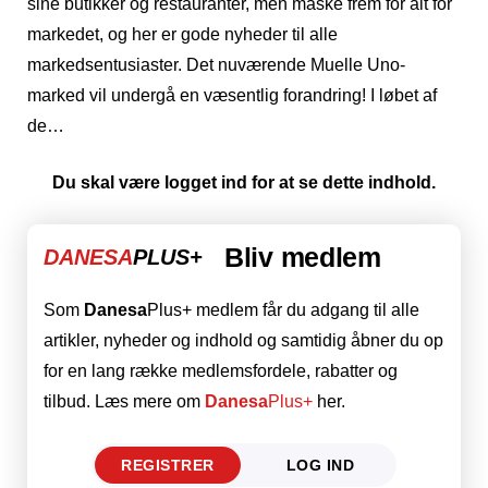
sine butikker og restauranter, men måske frem for alt for
markedet, og her er gode nyheder til alle
markedsentusiaster. Det nuværende Muelle Uno-
marked vil undergå en væsentlig forandring! I løbet af
de…
Du skal være logget ind for at se dette indhold.
Bliv medlem
DANESA
PLUS+
Som
Danesa
Plus+ medlem får du adgang til alle
artikler, nyheder og indhold og samtidig åbner du op
for en lang række medlemsfordele, rabatter og
tilbud. Læs mere om
Danesa
Plus+
her.
REGISTRER
LOG IND