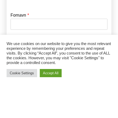
Fornavn
E-mail
*
Efternavn
Adgangskode
*
We use cookies on our website to give you the most relevant
experience by remembering your preferences and repeat
visits. By clicking “Accept All”, you consent to the use of ALL
Husk mig
the cookies. However, you may visit "Cookie Settings" to
E-mail
*
provide a controlled consent.
Cookie Settings
Accept All
Adgangskode
*
Gentag Adgangskode
*