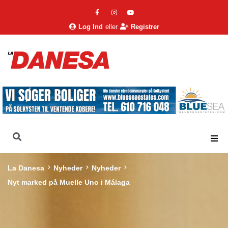
Log Ind
eller
Registrer
La Danesa
Nyheder
Nyheder
Nyt marked på Muelle Uno i Málaga