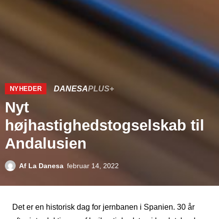
DANESA
PLUS+
NYHEDER
Nyt
højhastighedstogselskab til
Andalusien
Af
La Danesa
februar 14, 2022
Det er en historisk dag for jernbanen i Spanien. 30 år