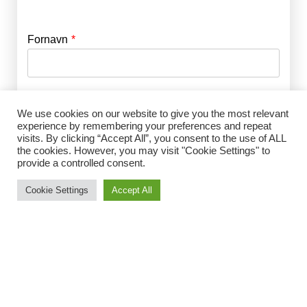
Fornavn
E-mail
*
Efternavn
Adgangskode
*
We use cookies on our website to give you the most relevant
experience by remembering your preferences and repeat
visits. By clicking “Accept All”, you consent to the use of ALL
Husk mig
the cookies. However, you may visit "Cookie Settings" to
E-mail
*
provide a controlled consent.
Cookie Settings
Accept All
Adgangskode
*
Gentag Adgangskode
*