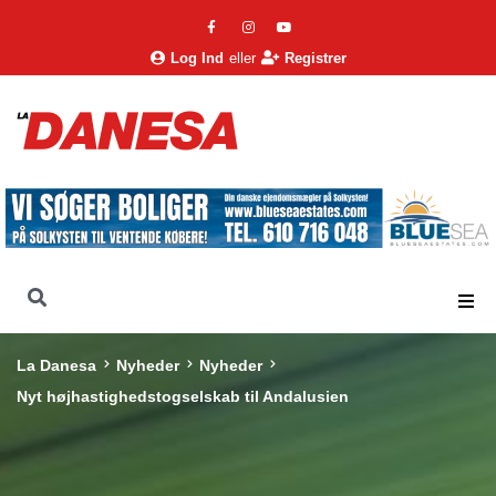
Log Ind
eller
Registrer
La Danesa
Nyheder
Nyheder
Nyt højhastighedstogselskab til Andalusien