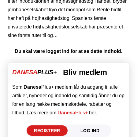
efter introduktionen af ​​højhastighedstog i landet, bryder
jernbaneselskabet Iryo det monopol som Renfe hidtil
har haft på højhastighedstog. Spaniens første
privatejede højhastighedstogselskab har præsenteret
sine første ruter til og…
Du skal være logget ind for at se dette indhold.
Bliv medlem
DANESA
PLUS+
Som
Danesa
Plus+ medlem får du adgang til alle
artikler, nyheder og indhold og samtidig åbner du op
for en lang række medlemsfordele, rabatter og
tilbud. Læs mere om
Danesa
Plus+
her.
REGISTRER
LOG IND