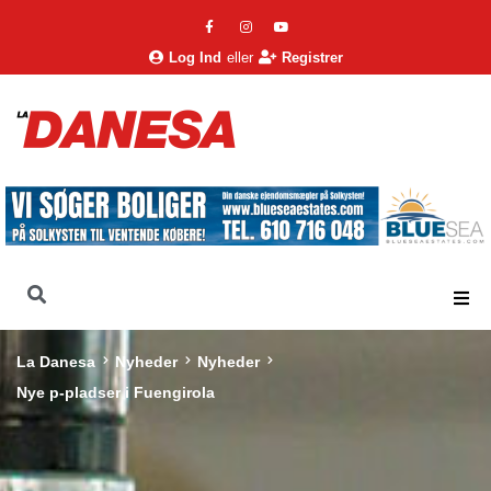
Log Ind
eller
Registrer
La Danesa
Nyheder
Nyheder
Nye p-pladser i Fuengirola