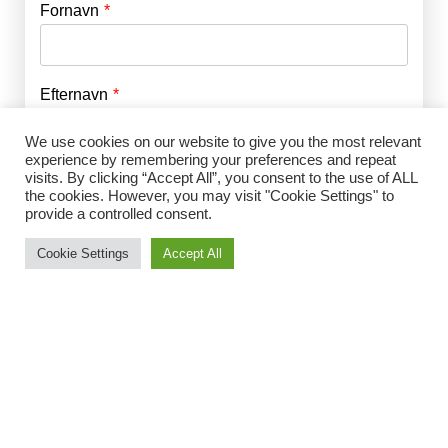
Fornavn
E-mail
*
Efternavn
Adgangskode
*
We use cookies on our website to give you the most relevant
experience by remembering your preferences and repeat
Husk mig
E-mail
*
visits. By clicking “Accept All”, you consent to the use of ALL
the cookies. However, you may visit "Cookie Settings" to
provide a controlled consent.
Cookie Settings
Accept All
Adgangskode
*
Gentag Adgangskode
*
Jeg accepterer Norrbom Marketings
handels- og
abonnementsvilkår
*