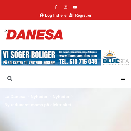
Log Ind
eller
Registrer
La Danesa
Nyheder
Nyheder
Ny reduceret moms på elektricitet