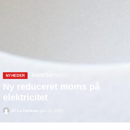
DANESA
PLUS+
NYHEDER
Ny reduceret moms på
elektricitet
Af
La Danesa
juni 22, 2022