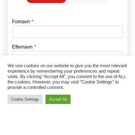
Fornavn
E-mail
*
Efternavn
Adgangskode
*
We use cookies on our website to give you the most relevant
Husk mig
experience by remembering your preferences and repeat
E-mail
*
visits. By clicking “Accept All”, you consent to the use of ALL
the cookies. However, you may visit "Cookie Settings" to
provide a controlled consent.
Adgangskode
*
Cookie Settings
Accept All
Gentag Adgangskode
*