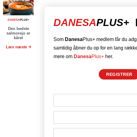
DANESA
PLUS+
DANESA
PLUS+
Den bedste
salmorejo er
kåret
Som
Danesa
Plus+ medlem får du adgan
Læs næste
samtidig åbner du op for en lang række
mere om
Danesa
Plus+
her.
REGISTRER
Husk mig