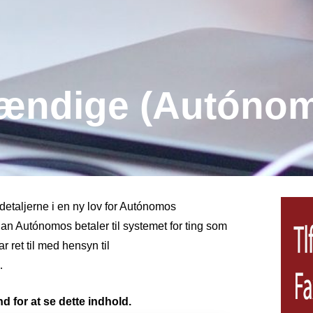
stændige (Autóno
etaljerne i en ny lov for Autónomos
dan Autónomos betaler til systemet for ting som
ret til med hensyn til
…
d for at se dette indhold.