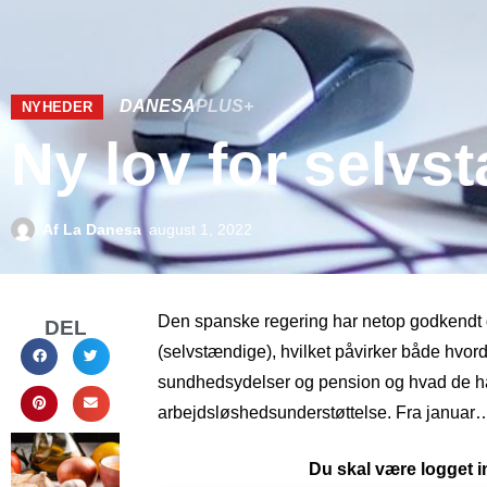
DANESA
PLUS+
NYHEDER
Ny lov for selv
Af
La Danesa
august 1, 2022
Den spanske regering har netop godkendt d
DEL
(selvstændige), hvilket påvirker både hvor
sundhedsydelser og pension og hvad de har 
arbejdsløshedsunderstøttelse. Fra januar
Du skal være logget in