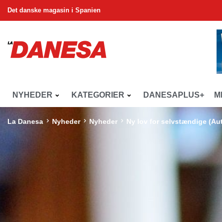
Det danske magasin i Spanien
NYHEDER
KATEGORIER
DANESAPLUS+
M
La Danesa
Nyheder
Nyheder
Ny lov for selvstændige (A