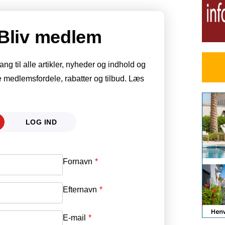
Bliv medlem
g til alle artikler, nyheder og indhold og
 medlemsfordele, rabatter og tilbud. Læs
LOG IND
Fornavn
E-mail
*
Efternavn
Adgangskode
*
E-mail
*