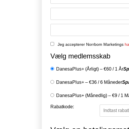
Jeg accepterer Norrbom Marketings
ha
Vælg medlemsskab
DanesaPlus+ (Årligt)
–
€
60
/
1 År
Sp
DanesaPlus+
–
€
36
/
6 Måneder
Sp
DanesaPlus+ (Månedlig)
–
€
9
/
1 M
Rabatkode: