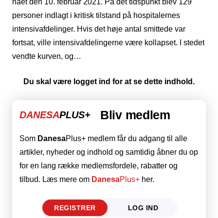
nået den 10. februar 2021. På det tidspunkt blev 129
personer indlagt i kritisk tilstand på hospitalernes
intensivafdelinger. Hvis det høje antal smittede var
fortsat, ville intensivafdelingerne være kollapset. I stedet
vendte kurven, og…
Du skal være logget ind for at se dette indhold.
Bliv medlem
DANESA
PLUS+
Som
Danesa
Plus+ medlem får du adgang til alle
artikler, nyheder og indhold og samtidig åbner du op
for en lang række medlemsfordele, rabatter og
tilbud. Læs mere om
Danesa
Plus+
her.
REGISTRER
LOG IND