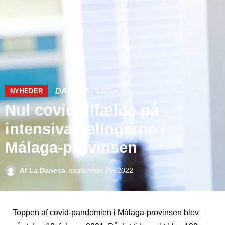
DANESA
PLUS+
NYHEDER
Nul covid-tilfælde på
intensivafdelingerne i
Málaga-provinsen
Af
La Danesa
september 25, 2022
Toppen af ​​covid-pandemien i Málaga-provinsen blev