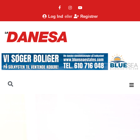
Log Ind
eller
Registrer
La Danesa
Nyheder
Nyheder
Nul covid-tilfælde på intensivafdelingerne i Málaga-
provinsen