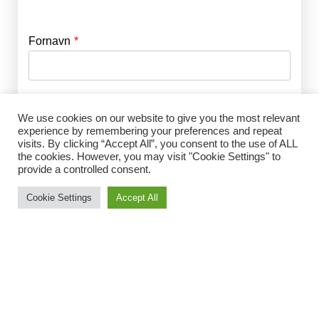
Fornavn
E-mail
*
Efternavn
Adgangskode
*
We use cookies on our website to give you the most relevant
experience by remembering your preferences and repeat
visits. By clicking “Accept All”, you consent to the use of ALL
Husk mig
the cookies. However, you may visit "Cookie Settings" to
E-mail
*
provide a controlled consent.
Cookie Settings
Accept All
Adgangskode
*
Gentag Adgangskode
*