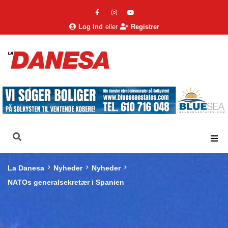
Log Ind
eller
Registrer
La Danesa
Nyheder
Nyheder
NATOs generalsekretær i Spanien