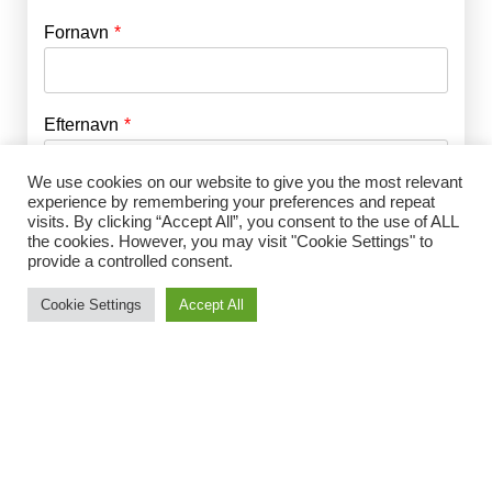
Fornavn
E-mail
*
Efternavn
Adgangskode
*
We use cookies on our website to give you the most relevant
experience by remembering your preferences and repeat
Husk mig
E-mail
*
visits. By clicking “Accept All”, you consent to the use of ALL
the cookies. However, you may visit "Cookie Settings" to
provide a controlled consent.
Cookie Settings
Accept All
Adgangskode
*
Gentag Adgangskode
*
Jeg accepterer Norrbom Marketings
handels- og