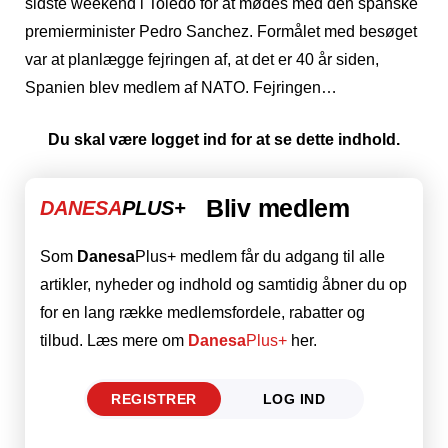
sidste weekend i Toledo for at mødes med den spanske
premierminister Pedro Sanchez. Formålet med besøget
var at planlægge fejringen af, at det er 40 år siden,
Spanien blev medlem af NATO. Fejringen…
Du skal være logget ind for at se dette indhold.
Bliv medlem
DANESA
PLUS+
Som
Danesa
Plus+ medlem får du adgang til alle
artikler, nyheder og indhold og samtidig åbner du op
for en lang række medlemsfordele, rabatter og
tilbud. Læs mere om
Danesa
Plus+
her.
REGISTRER
LOG IND