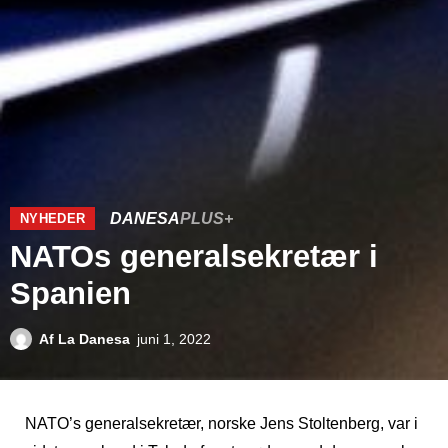
DANESA
PLUS+
NYHEDER
NATOs generalsekretær i
Spanien
Af
La Danesa
juni 1, 2022
NATO’s generalsekretær, norske Jens Stoltenberg, var i