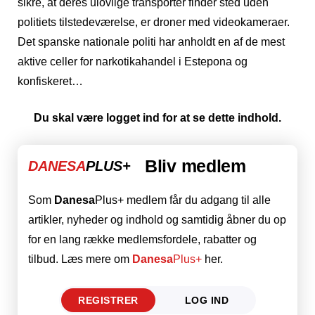
sikre, at deres ulovlige transporter finder sted uden
politiets tilstedeværelse, er droner med videokameraer.
Det spanske nationale politi har anholdt en af de mest
aktive celler for narkotikahandel i Estepona og
konfiskeret…
Du skal være logget ind for at se dette indhold.
Bliv medlem
DANESA
PLUS+
Som
Danesa
Plus+ medlem får du adgang til alle
artikler, nyheder og indhold og samtidig åbner du op
for en lang række medlemsfordele, rabatter og
tilbud. Læs mere om
Danesa
Plus+
her.
REGISTRER
LOG IND