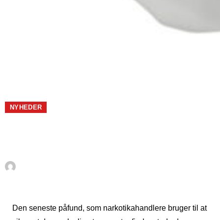
DANESA
PLUS+
NYHEDER
Narkosmuglere bruger
droner over Estepona
Af
La Danesa
oktober 21, 2021
Den seneste påfund, som narkotikahandlere bruger til at