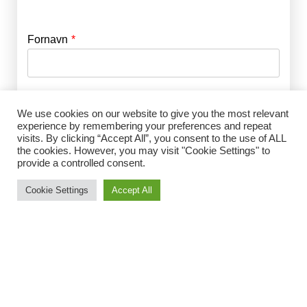
Fornavn
E-mail
*
Efternavn
Adgangskode
*
We use cookies on our website to give you the most relevant
experience by remembering your preferences and repeat
visits. By clicking “Accept All”, you consent to the use of ALL
Husk mig
the cookies. However, you may visit "Cookie Settings" to
E-mail
*
provide a controlled consent.
Cookie Settings
Accept All
Adgangskode
*
Gentag Adgangskode
*