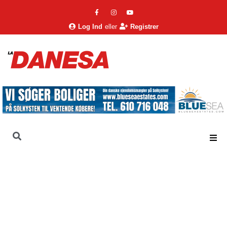
Log Ind
eller
Registrer
La Danesa
Nyheder
Nyheder
Narkosmuglere bruger droner over Estepona