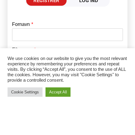
REGISTRER
LOG IND
Fornavn
E-mail
*
Efternavn
Adgangskode
*
We use cookies on our website to give you the most relevant
experience by remembering your preferences and repeat
visits. By clicking “Accept All”, you consent to the use of ALL
Husk mig
E-mail
*
the cookies. However, you may visit "Cookie Settings" to
provide a controlled consent.
Cookie Settings
Accept All
Adgangskode
*
Gentag Adgangskode
*