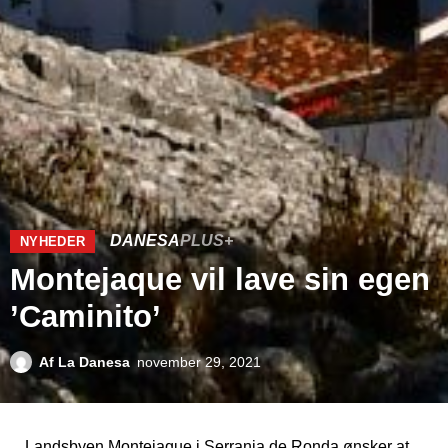
DANESA
PLUS+
NYHEDER
Montejaque vil lave sin egen
’Caminito’
Af
La Danesa
november 29, 2021
Landsbyen Montejaque i Serrania de Ronda ønsker at