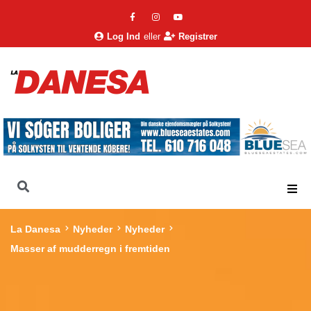
Log Ind
eller
Registrer
La Danesa
Nyheder
Nyheder
Masser af mudderregn i fremtiden