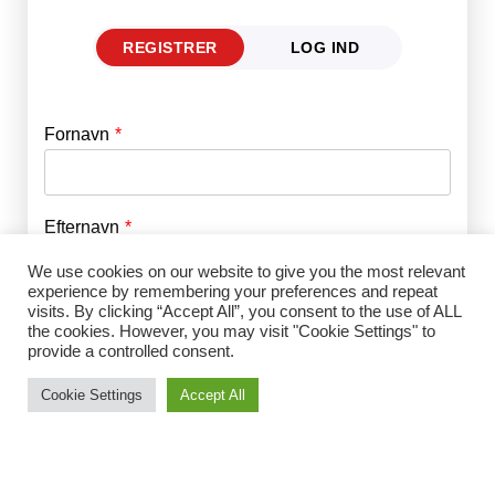
REGISTRER
LOG IND
Fornavn
E-mail
*
Efternavn
Adgangskode
*
We use cookies on our website to give you the most relevant
experience by remembering your preferences and repeat
visits. By clicking “Accept All”, you consent to the use of ALL
Husk mig
E-mail
*
the cookies. However, you may visit "Cookie Settings" to
provide a controlled consent.
Cookie Settings
Accept All
Adgangskode
*