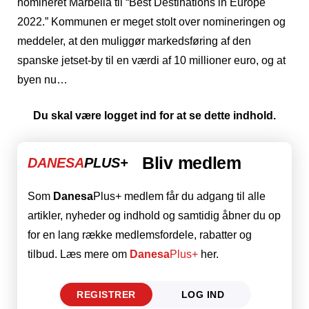
nomineret Marbella til “Best Destinations in Europe
2022.” Kommunen er meget stolt over nomineringen og
meddeler, at den muliggør markedsføring af den
spanske jetset-by til en værdi af 10 millioner euro, og at
byen nu…
Du skal være logget ind for at se dette indhold.
Bliv medlem
DANESA
PLUS+
Som
Danesa
Plus+ medlem får du adgang til alle
artikler, nyheder og indhold og samtidig åbner du op
for en lang række medlemsfordele, rabatter og
tilbud. Læs mere om
Danesa
Plus+
her.
REGISTRER
LOG IND