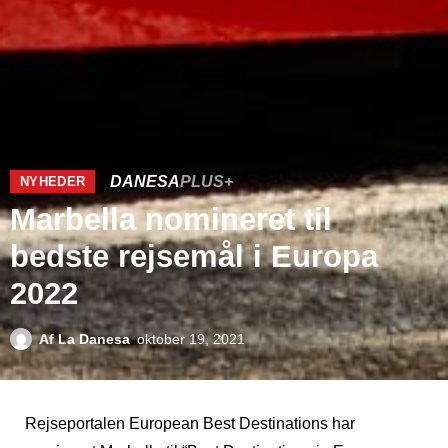
DANESA
PLUS+
NYHEDER
Marbella nomineret til
bedste rejsemål i Europa
2022
Af
La Danesa
oktober 19, 2021
Rejseportalen European Best Destinations har