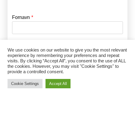
Fornavn
E-mail
*
Efternavn
Adgangskode
*
We use cookies on our website to give you the most relevant
experience by remembering your preferences and repeat
visits. By clicking “Accept All”, you consent to the use of ALL
Husk mig
the cookies. However, you may visit "Cookie Settings" to
E-mail
*
provide a controlled consent.
Cookie Settings
Accept All
Adgangskode
*
Gentag Adgangskode
*