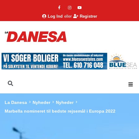
Log Ind
eller
Registrer
La Danesa
Nyheder
Nyheder
Marbella nomineret til bedste rejsemål i Europa 2022