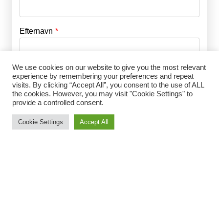
Efternavn
Adgangskode
*
We use cookies on our website to give you the most relevant
Husk mig
E-mail
*
experience by remembering your preferences and repeat
visits. By clicking “Accept All”, you consent to the use of ALL
the cookies. However, you may visit "Cookie Settings" to
provide a controlled consent.
Adgangskode
*
Cookie Settings
Accept All
Gentag Adgangskode
*
Jeg accepterer Norrbom Marketings
handels- og
abonnementsvilkår
*