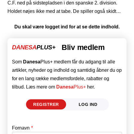
C.F. ned på sidstepladsen i den spanske 2. division.
Holdet nøjes ikke med at tabe. De spiller også skidt…
Du skal være logget ind for at se dette indhold.
Bliv medlem
DANESA
PLUS+
Som
Danesa
Plus+ medlem får du adgang til alle
artikler, nyheder og indhold og samtidig åbner du op
for en lang række medlemsfordele, rabatter og
tilbud. Læs mere om
Danesa
Plus+
her.
REGISTRER
LOG IND
Fornavn
E-mail
*