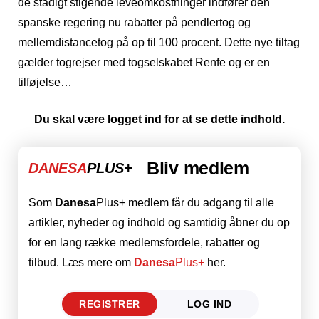
de stadigt stigende leveomkostninger indfører den
spanske regering nu rabatter på pendlertog og
mellemdistancetog på op til 100 procent. Dette nye tiltag
gælder togrejser med togselskabet Renfe og er en
tilføjelse…
Du skal være logget ind for at se dette indhold.
Bliv medlem
DANESA
PLUS+
Som
Danesa
Plus+ medlem får du adgang til alle
artikler, nyheder og indhold og samtidig åbner du op
for en lang række medlemsfordele, rabatter og
tilbud. Læs mere om
Danesa
Plus+
her.
REGISTRER
LOG IND