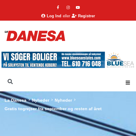
Log Ind
eller
Registrer
La Danesa
Nyheder
Nyheder
Gratis togrejser fra september og resten af året