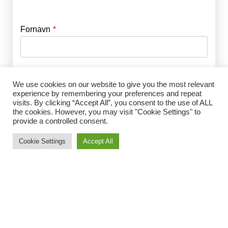
Fornavn
E-mail
*
Efternavn
Adgangskode
*
We use cookies on our website to give you the most relevant
experience by remembering your preferences and repeat
visits. By clicking “Accept All”, you consent to the use of ALL
Husk mig
the cookies. However, you may visit "Cookie Settings" to
E-mail
*
provide a controlled consent.
Cookie Settings
Accept All
Adgangskode
*
Gentag Adgangskode
*