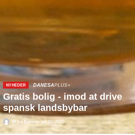
DANESA
PLUS+
NYHEDER
Gratis bolig - imod at drive
spansk landsbybar
Af
La Danesa
juli 20, 2022