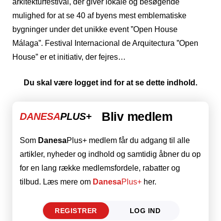
arkitekturfestival, der giver lokale og besøgende
mulighed for at se 40 af byens mest emblematiske
bygninger under det unikke event ”Open House
Málaga”. Festival Internacional de Arquitectura ”Open
House” er et initiativ, der fejres…
Du skal være logget ind for at se dette indhold.
Bliv medlem
DANESA
PLUS+
Som
Danesa
Plus+ medlem får du adgang til alle
artikler, nyheder og indhold og samtidig åbner du op
for en lang række medlemsfordele, rabatter og
tilbud. Læs mere om
Danesa
Plus+
her.
REGISTRER
LOG IND