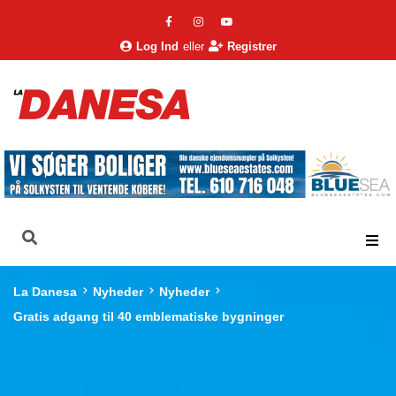
Log Ind
eller
Registrer
La Danesa
Nyheder
Nyheder
Gratis adgang til 40 emblematiske bygninger