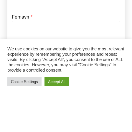
Fornavn
E-mail
*
Efternavn
Adgangskode
*
We use cookies on our website to give you the most relevant
experience by remembering your preferences and repeat
visits. By clicking “Accept All”, you consent to the use of ALL
Husk mig
the cookies. However, you may visit "Cookie Settings" to
E-mail
*
provide a controlled consent.
Cookie Settings
Accept All
Adgangskode
*
Gentag Adgangskode
*