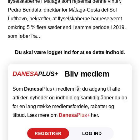
flyselskaberne i Málaga som rejsemål denne vinter.
Pedro Bendala, direktør for Málaga-Costa del Sol
Lufthavn, bekræfter, at flyselskaberne har reserveret
omkring 5 % flere sæder end i samme periode i 2019,
som løber fra…
Du skal være logget ind for at se dette indhold.
Bliv medlem
DANESA
PLUS+
Som
Danesa
Plus+ medlem får du adgang til alle
artikler, nyheder og indhold og samtidig åbner du op
for en lang række medlemsfordele, rabatter og
tilbud. Læs mere om
Danesa
Plus+
her.
REGISTRER
LOG IND