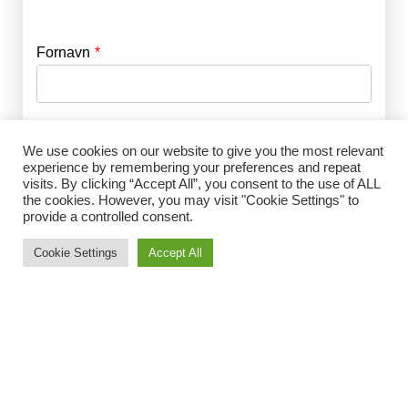
Fornavn
E-mail
*
Efternavn
Adgangskode
*
We use cookies on our website to give you the most relevant
experience by remembering your preferences and repeat
visits. By clicking “Accept All”, you consent to the use of ALL
Husk mig
the cookies. However, you may visit "Cookie Settings" to
E-mail
*
provide a controlled consent.
Cookie Settings
Accept All
Adgangskode
*
Gentag Adgangskode
*