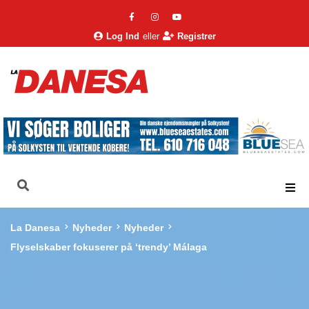
Log Ind
eller
Registrer
La Danesa
Nyheder
Nyheder
Flyselskaber fokuserer på ‘trendy’ Málaga