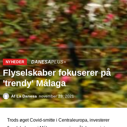
DANESA
PLUS+
NYHEDER
Flyselskaber fokuserer på
'trendy' Málaga
Af
La Danesa
november 23, 2021
Trods øget Covid-smitte i Centraleuropa, investerer