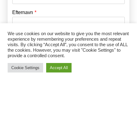
Efternavn
Adgangskode
*
We use cookies on our website to give you the most relevant
Husk mig
E-mail
*
experience by remembering your preferences and repeat
visits. By clicking “Accept All”, you consent to the use of ALL
the cookies. However, you may visit "Cookie Settings" to
provide a controlled consent.
Adgangskode
*
Cookie Settings
Accept All
Gentag Adgangskode
*
Jeg accepterer Norrbom Marketings
handels- og
abonnementsvilkår
*
Vælg medlemsskab