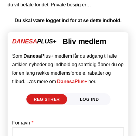
du vil betale for det. Private besøg er…
Du skal være logget ind for at se dette indhold.
Bliv medlem
DANESA
PLUS+
Som
Danesa
Plus+ medlem får du adgang til alle
artikler, nyheder og indhold og samtidig åbner du op
for en lang række medlemsfordele, rabatter og
tilbud. Læs mere om
Danesa
Plus+
her.
REGISTRER
LOG IND
Fornavn
E-mail
*