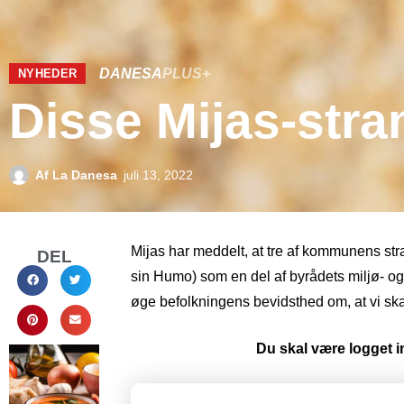
DANESA
PLUS+
NYHEDER
Disse Mijas-stra
Af
La Danesa
juli 13, 2022
Mijas har meddelt, at tre af kommunens str
DEL
sin Humo) som en del af byrådets miljø- og s
øge befolkningens bevidsthed om, at vi sk
Du skal være logget in