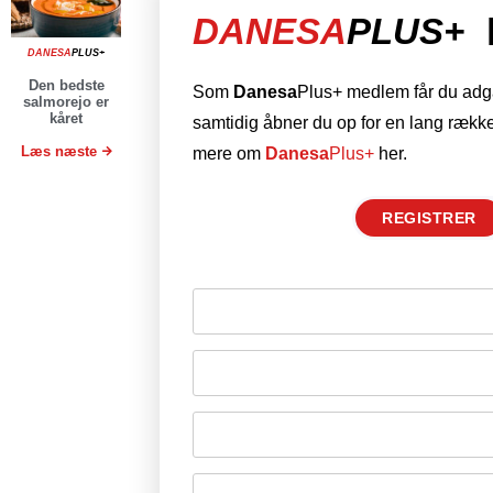
DANESA
PLUS+
DANESA
PLUS+
Den bedste
Som
Danesa
Plus+ medlem får du adgan
salmorejo er
kåret
samtidig åbner du op for en lang række
Læs næste
mere om
Danesa
Plus+
her.
REGISTRER
Husk mig