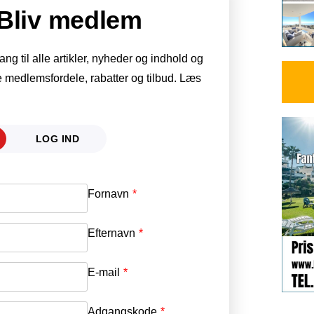
Bliv medlem
g til alle artikler, nyheder og indhold og
 medlemsfordele, rabatter og tilbud. Læs
LOG IND
Fornavn
E-mail
*
Efternavn
Adgangskode
*
E-mail
*
Adgangskode
*