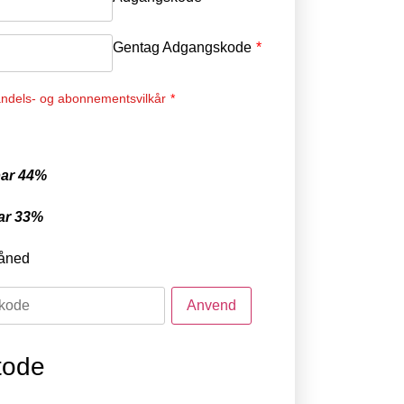
Gentag Adgangskode
*
ndels- og abonnementsvilkår
*
ar 44%
ar 33%
åned
tode