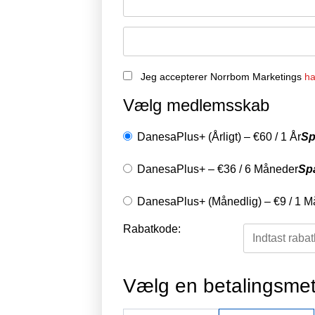
Jeg accepterer Norrbom Marketings
ha
Vælg medlemsskab
DanesaPlus+ (Årligt)
–
€
60
/
1 År
Sp
DanesaPlus+
–
€
36
/
6 Måneder
Sp
DanesaPlus+ (Månedlig)
–
€
9
/
1 M
Rabatkode:
Vælg en betalingsme