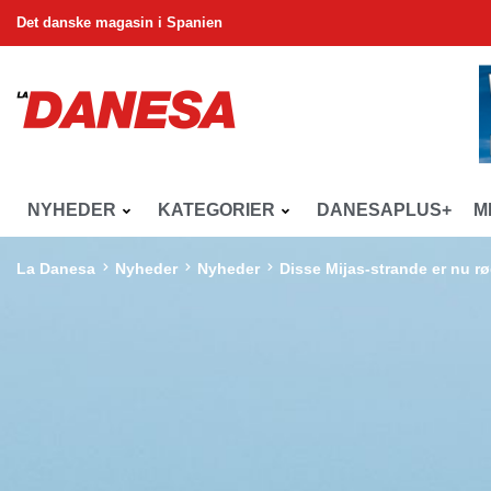
Det danske magasin i Spanien
NYHEDER
KATEGORIER
DANESAPLUS+
M
La Danesa
Nyheder
Nyheder
Disse Mijas-strande er nu rø