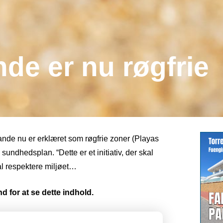
nde er nu røgfrie
ande nu er erklæret som røgfrie zoner (Playas
undhedsplan. “Dette er et initiativ, der skal
al respektere miljøet…
d for at se dette indhold.