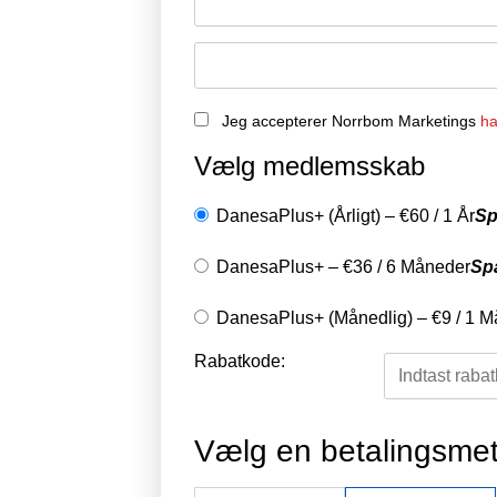
Jeg accepterer Norrbom Marketings
ha
Vælg medlemsskab
DanesaPlus+ (Årligt)
–
€
60
/
1 År
Sp
DanesaPlus+
–
€
36
/
6 Måneder
Sp
DanesaPlus+ (Månedlig)
–
€
9
/
1 M
Rabatkode:
Vælg en betalingsme