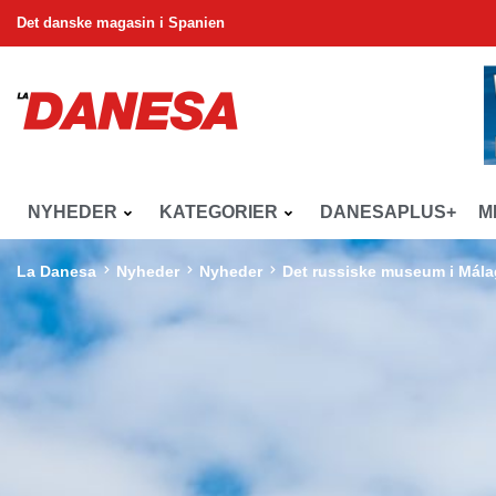
Det danske magasin i Spanien
NYHEDER
KATEGORIER
DANESAPLUS+
M
La Danesa
Nyheder
Nyheder
Det russiske museum i Mála