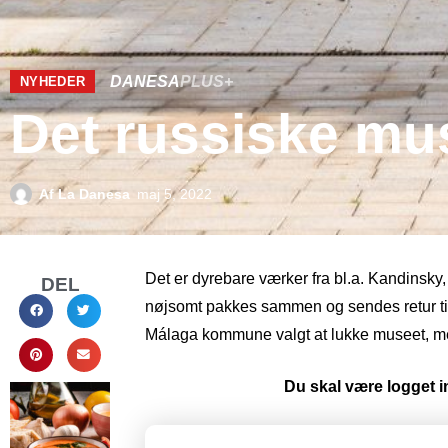
DANESA
PLUS+
NYHEDER
Det russiske mu
Af
La Danesa
maj 5, 2022
Det er dyrebare værker fra bl.a. Kandinsky
DEL
nøjsomt pakkes sammen og sendes retur til
Málaga kommune valgt at lukke museet, m
Du skal være logget in