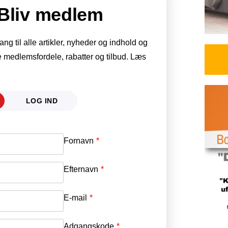
Bliv medlem
g til alle artikler, nyheder og indhold og
 medlemsfordele, rabatter og tilbud. Læs
LOG IND
Fornavn
E-mail
*
Efternavn
Adgangskode
*
E-mail
*
Adgangskode
*