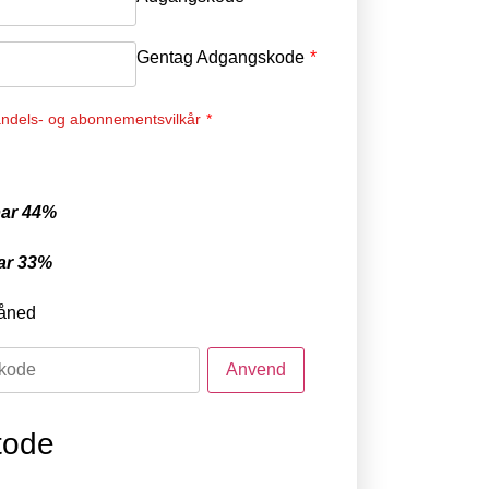
Gentag Adgangskode
*
ndels- og abonnementsvilkår
*
ar 44%
ar 33%
åned
tode