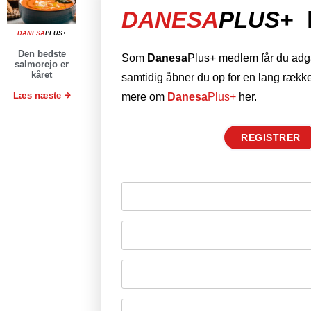
DANESA
PLUS+
DANESA
PLUS+
Den bedste
Som
Danesa
Plus+ medlem får du adgan
salmorejo er
kåret
samtidig åbner du op for en lang række
Læs næste
mere om
Danesa
Plus+
her.
REGISTRER
Husk mig