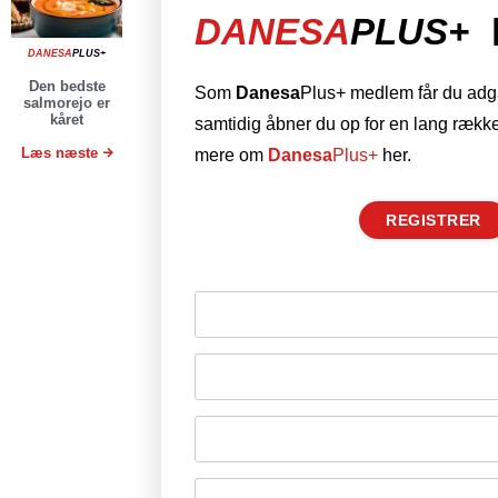
DANESA
PLUS+
DANESA
PLUS+
Den bedste
Som
Danesa
Plus+ medlem får du adgan
salmorejo er
kåret
samtidig åbner du op for en lang række
Læs næste
mere om
Danesa
Plus+
her.
REGISTRER
Husk mig