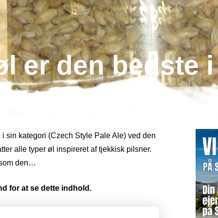
 er den bedste i
i sin kategori (Czech Style Pale Ale) ved den
r alle typer øl inspireret af tjekkisk pilsner.
et som den…
d for at se dette indhold.