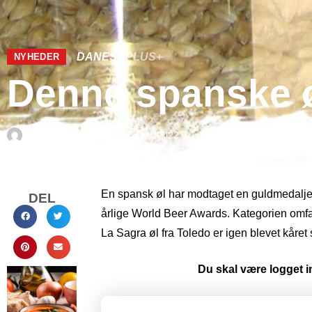
DANESA
PLUS+
NYHEDER
Denne spanske øl
Af
La Danesa
september 1, 2022
En spansk øl har modtaget en guldmedalje 
DEL
årlige World Beer Awards. Kategorien omfatte
La Sagra øl fra Toledo er igen blevet kår
Du skal være logget in