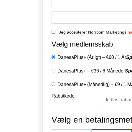
Jeg accepterer Norrbom Marketings
ha
Vælg medlemsskab
DanesaPlus+ (Årligt)
–
€
60
/
1 År
Sp
DanesaPlus+
–
€
36
/
6 Måneder
Sp
DanesaPlus+ (Månedlig)
–
€
9
/
1 M
Rabatkode:
Vælg en betalingsme