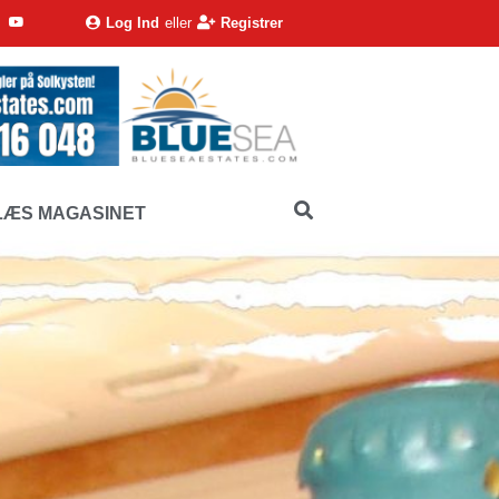
Log Ind
eller
Registrer
LÆS MAGASINET