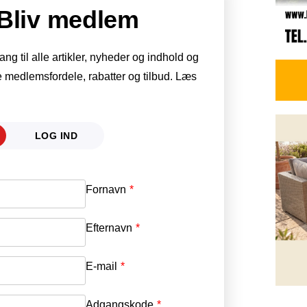
Bliv medlem
g til alle artikler, nyheder og indhold og
 medlemsfordele, rabatter og tilbud. Læs
LOG IND
Fornavn
E-mail
*
Efternavn
Adgangskode
*
E-mail
*
Adgangskode
*