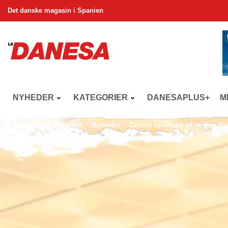
Det danske magasin i Spanien
NYHEDER
KATEGORIER
DANESAPLUS+
M
La Danesa
Nyheder
Nyheder
Denne spanske øl er den bed