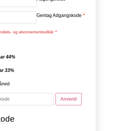
Gentag Adgangskode
*
ndels- og abonnementsvilkår
*
ar 44%
ar 33%
åned
tode