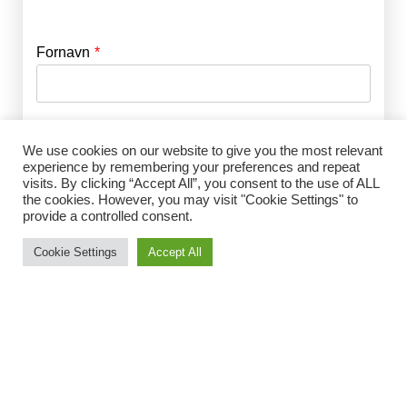
Fornavn
E-mail
*
Efternavn
Adgangskode
*
We use cookies on our website to give you the most relevant
experience by remembering your preferences and repeat
visits. By clicking “Accept All”, you consent to the use of ALL
Husk mig
the cookies. However, you may visit "Cookie Settings" to
E-mail
*
provide a controlled consent.
Cookie Settings
Accept All
Adgangskode
*
Gentag Adgangskode
*