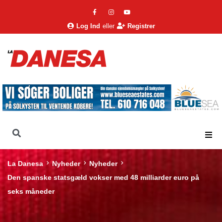
Log Ind
eller
Registrer
La Danesa
Nyheder
Nyheder
Den spanske statsgæld vokser med 48 milliarder euro på
seks måneder