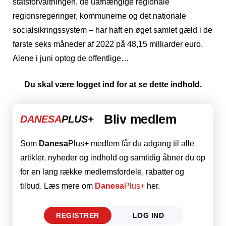
statsforvaltningen, de uafhængige regionale
regionsregeringer, kommunerne og det nationale
socialsikringssystem – har haft en øget samlet gæld i de
første seks måneder af 2022 på 48,15 milliarder euro.
Alene i juni optog de offentlige…
Du skal være logget ind for at se dette indhold.
Bliv medlem
DANESA
PLUS+
Som
Danesa
Plus+ medlem får du adgang til alle
artikler, nyheder og indhold og samtidig åbner du op
for en lang række medlemsfordele, rabatter og
tilbud. Læs mere om
Danesa
Plus+
her.
REGISTRER
LOG IND