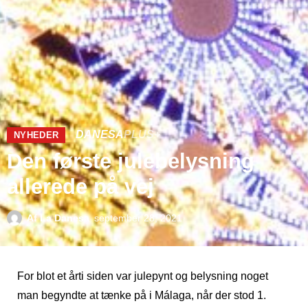
DANESA
PLUS+
NYHEDER
Den første julebelysning
allerede på vej
Af
La Danesa
september 28, 2021
For blot et årti siden var julepynt og belysning noget
man begyndte at tænke på i Málaga, når der stod 1.