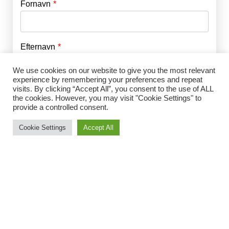
Fornavn
E-mail
*
Efternavn
Adgangskode
*
We use cookies on our website to give you the most relevant
experience by remembering your preferences and repeat
Husk mig
visits. By clicking “Accept All”, you consent to the use of ALL
E-mail
*
the cookies. However, you may visit "Cookie Settings" to
provide a controlled consent.
Cookie Settings
Accept All
Adgangskode
*
Gentag Adgangskode
*
Jeg accepterer Norrbom Marketings
handels- og
abonnementsvilkår
*