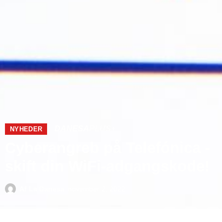
DANESA
PLUS+
NYHEDER
Cyberangreb på Telefónica -
skift din WiFi-adgangskode!
Af
La Danesa
november 2, 2022