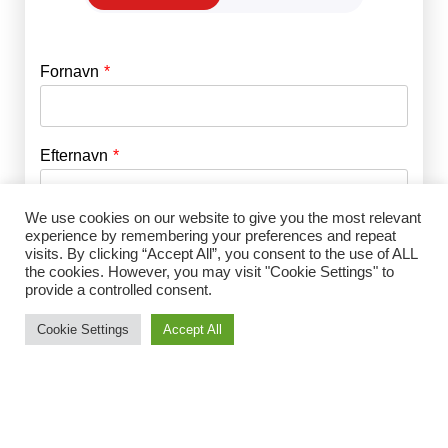
Fornavn
E-mail
*
Efternavn
Adgangskode
*
We use cookies on our website to give you the most relevant
Husk mig
experience by remembering your preferences and repeat
E-mail
*
visits. By clicking “Accept All”, you consent to the use of ALL
the cookies. However, you may visit "Cookie Settings" to
provide a controlled consent.
Adgangskode
*
Cookie Settings
Accept All
Gentag Adgangskode
*