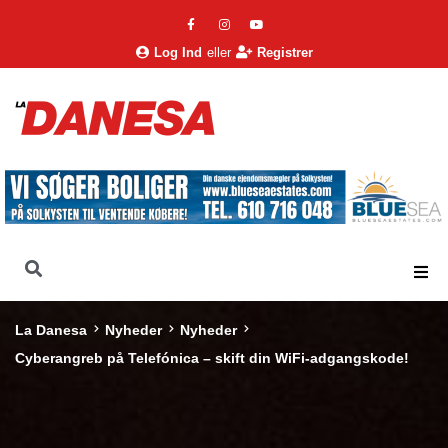
Log Ind
eller
Registrer
La Danesa
Nyheder
Nyheder
Cyberangreb på Telefónica – skift din WiFi-adgangskode!