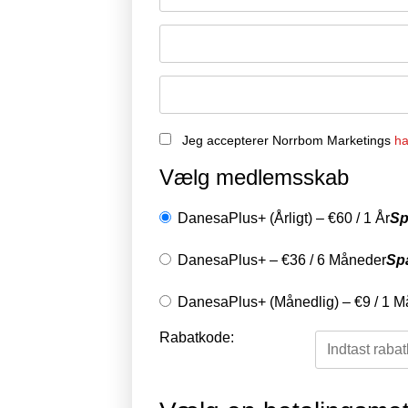
Jeg accepterer Norrbom Marketings
ha
Vælg medlemsskab
DanesaPlus+ (Årligt)
–
€
60
/
1 År
Sp
DanesaPlus+
–
€
36
/
6 Måneder
Sp
DanesaPlus+ (Månedlig)
–
€
9
/
1 M
Rabatkode: