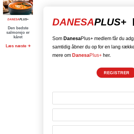
DANESA
PLUS+
DANESA
PLUS+
Den bedste
salmorejo er
kåret
Som
Danesa
Plus+ medlem får du adgan
Læs næste
samtidig åbner du op for en lang række
mere om
Danesa
Plus+
her.
REGISTRER
Husk mig