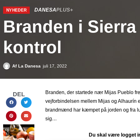
DANESA
PLUS+
NYHEDER
Branden i Sierra
kontrol
Af
La Danesa
juli 17, 2022
Branden, der startede nær Mijas Pueblo fre
DEL
vejforbindelsen mellem Mijas og Alhaurín e
brandmænd har kæmpet på jorden og fra luft
sig…
Du skal være logget in