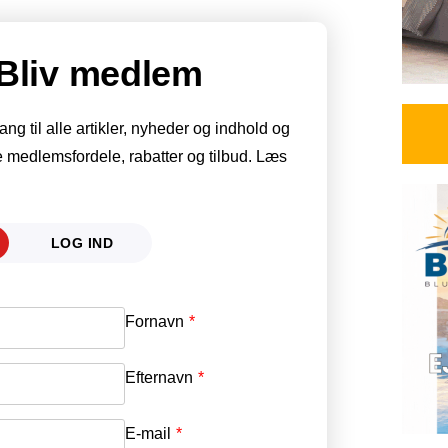
Bliv medlem
g til alle artikler, nyheder og indhold og
 medlemsfordele, rabatter og tilbud. Læs
LOG IND
Fornavn
E-mail
*
Efternavn
Adgangskode
*
E-mail
*