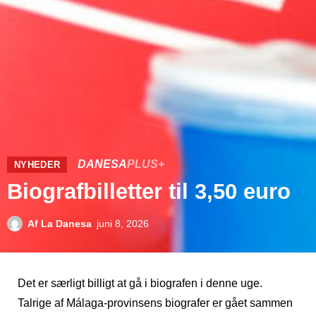
DANESA
PLUS+
NYHEDER
Biografbilletter til 3,50 euro
Af
La Danesa
juni 8, 2026
Det er særligt billigt at gå i biografen i denne uge.
Talrige af Málaga-provinsens biografer er gået sammen