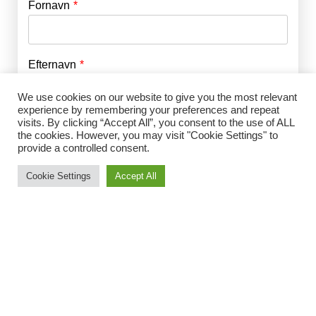
Fornavn
E-mail
*
Efternavn
Adgangskode
*
We use cookies on our website to give you the most relevant
experience by remembering your preferences and repeat
Husk mig
visits. By clicking “Accept All”, you consent to the use of ALL
E-mail
*
the cookies. However, you may visit "Cookie Settings" to
provide a controlled consent.
Cookie Settings
Accept All
Adgangskode
*
Gentag Adgangskode
*
Jeg accepterer Norrbom Marketings
handels- og
abonnementsvilkår
*