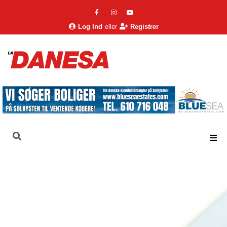
Log Ind
eller
Registrer
La Danesa
Nyheder
Nyheder
Beskæftigelsen nærmer sig historisk milepæl