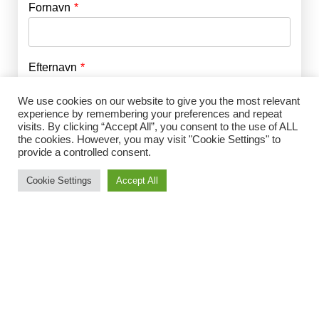
Fornavn
E-mail
*
Efternavn
Adgangskode
*
We use cookies on our website to give you the most relevant
experience by remembering your preferences and repeat
Husk mig
E-mail
*
visits. By clicking “Accept All”, you consent to the use of ALL
the cookies. However, you may visit "Cookie Settings" to
provide a controlled consent.
Cookie Settings
Accept All
Adgangskode
*
Gentag Adgangskode
*
Jeg accepterer Norrbom Marketings
handels- og
abonnementsvilkår
*