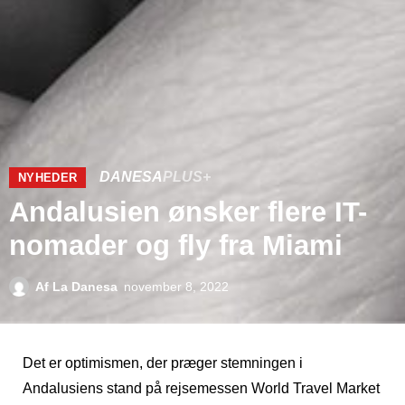
DANESA
PLUS+
NYHEDER
Andalusien ønsker flere IT-
nomader og fly fra Miami
Af
La Danesa
november 8, 2022
Det er optimismen, der præger stemningen i
Andalusiens stand på rejsemessen World Travel Market