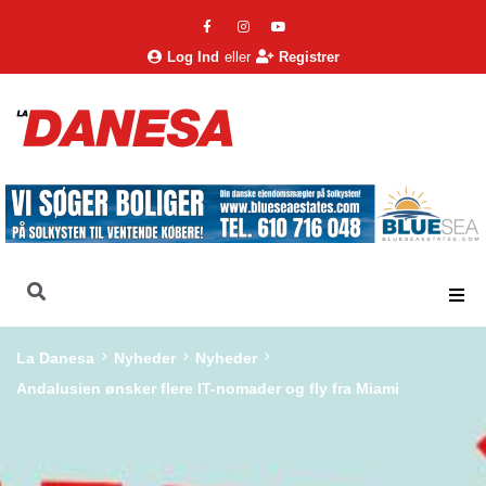
Log Ind
eller
Registrer
La Danesa
Nyheder
Nyheder
Andalusien ønsker flere IT-nomader og fly fra Miami