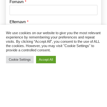
Fornavn
E-mail
*
Efternavn
Adgangskode
*
We use cookies on our website to give you the most relevant
experience by remembering your preferences and repeat
Husk mig
visits. By clicking “Accept All”, you consent to the use of ALL
E-mail
*
the cookies. However, you may visit "Cookie Settings" to
provide a controlled consent.
Cookie Settings
Accept All
Adgangskode
*
Gentag Adgangskode
*
Jeg accepterer Norrbom Marketings
handels- og
abonnementsvilkår
*