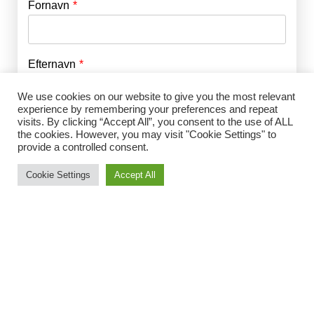
Fornavn
E-mail
*
Efternavn
Adgangskode
*
We use cookies on our website to give you the most relevant
experience by remembering your preferences and repeat
Husk mig
visits. By clicking “Accept All”, you consent to the use of ALL
E-mail
*
the cookies. However, you may visit "Cookie Settings" to
provide a controlled consent.
Cookie Settings
Accept All
Adgangskode
*
Gentag Adgangskode
*
Jeg accepterer Norrbom Marketings
handels- og
abonnementsvilkår
*