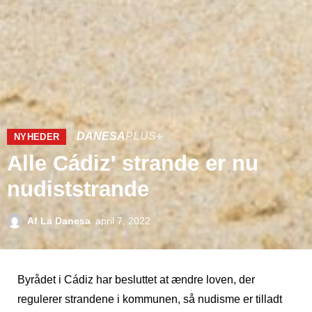
DANESA
PLUS+
NYHEDER
Alle Cádiz' strande er nu
nudiststrande
Af
La Danesa
april 7, 2022
Byrådet i Cádiz har besluttet at ændre loven, der
regulerer strandene i kommunen, så nudisme er tilladt