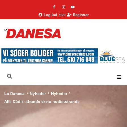
Log Ind
eller
Registrer
La Danesa
Nyheder
Nyheder
Alle Cádiz’ strande er nu nudiststrande